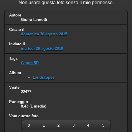
Non usare questa foto senza il mio permesso.
Autore
Giulio Iannotti
Creato il
domenica 30 agosto 2015
Inviato il
martedì 28 agosto 2018
Tags
Canon 5D
Album
Landscapes
Visite
22477
Punteggio
8.43
(1 media)
Vota questa foto
0
1
2
3
4
5