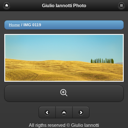
Giulio Iannotti Photo
Home
/
IMG 0119
All rigths reserved © Giulio Iannotti