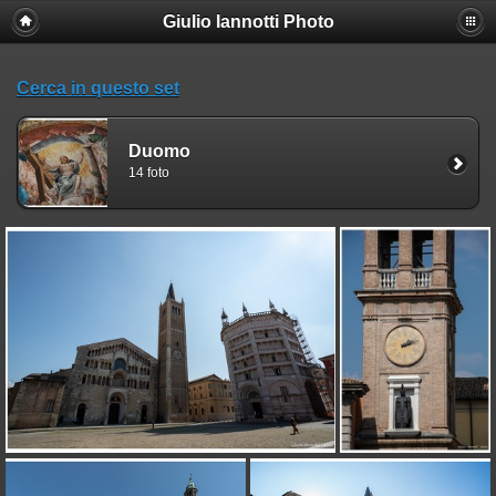
Giulio Iannotti Photo
Cerca in questo set
Duomo
14 foto