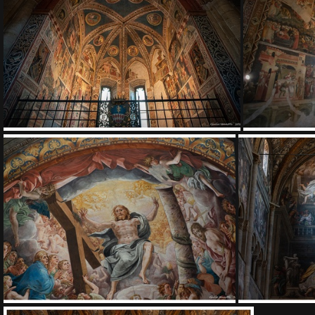
Parma
DSC9536
DSC9469