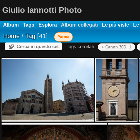
Giulio Iannotti Photo
Album
Tags
Esplora
Album collegati
Le più viste
Le
Home
/
Tag
41
Parma
Cerca in questo set
Tags correlati
+ Canon 30D
1