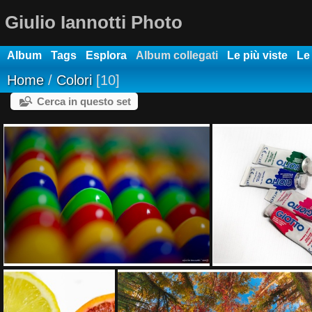
Giulio Iannotti Photo
Album
Tags
Esplora
Album collegati
Le più viste
Le
Home
/
Colori
10
Cerca in questo set