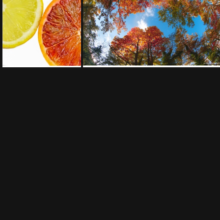
IMG 3768
DSC
Lemon & Orange
IMG 4645