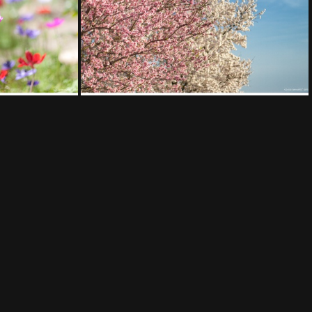
Le comari di Peschici
Mille bolle
1
MG 0565