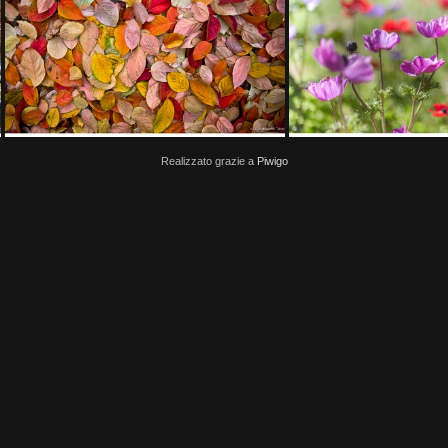
02556
Chiodini
Realizzato grazie a
Piwigo
Autunno 2012
IMG 753