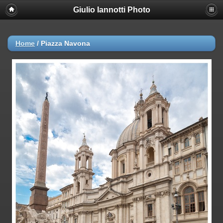
Giulio Iannotti Photo
Home
/
Piazza Navona