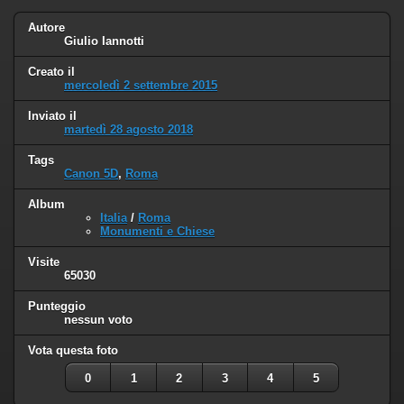
Autore
Giulio Iannotti
Creato il
mercoledì 2 settembre 2015
Inviato il
martedì 28 agosto 2018
Tags
Canon 5D
,
Roma
Album
Italia
/
Roma
Monumenti e Chiese
Visite
65030
Punteggio
nessun voto
Vota questa foto
0
1
2
3
4
5