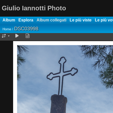
Giulio Iannotti Photo
Album
Esplora
Album collegati
Le più viste
Le più vo
DSC03998
Home
/