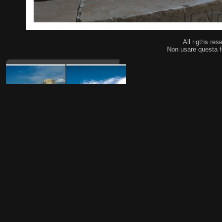
All rigths res
Non usare questa f
Autore
Giulio Iannotti
Creato il
martedì 21 agosto 2018
Inviato il
lunedì 27 agosto 2018
Tags
Castelnuovo della Daunia
,
Sony
A7II